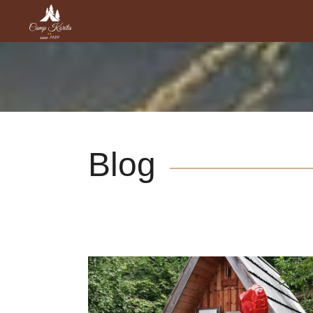
Blog
tourism
Sights and Culture around
River Soča