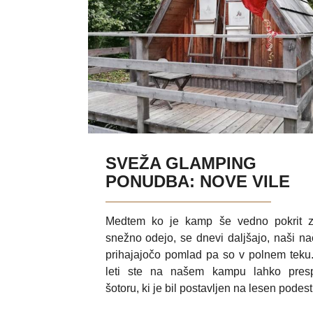
Places to visit
Glamping
Fresh from the Garden
Discover Kras
Discover
Daily trip
SVEŽA GLAMPING
PONUDBA: NOVE VILE
Medtem ko je kamp še vedno pokrit z
snežno odejo, se dnevi daljšajo, naši nač
prihajajočo pomlad pa so v polnem teku
leti ste na našem kampu lahko presp
šotoru, ki je bil postavljen na lesen podest 