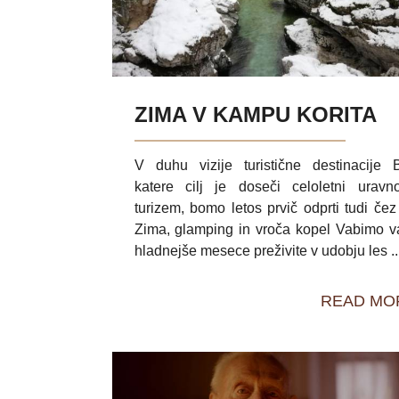
ZIMA V KAMPU KORITA
V duhu vizije turistične destinacije 
katere cilj je doseči celoletni uravn
turizem, bomo letos prvič odprti tudi čez
Zima, glamping in vroča kopel Vabimo v
hladnejše mesece preživite v udobju les ..
READ MO