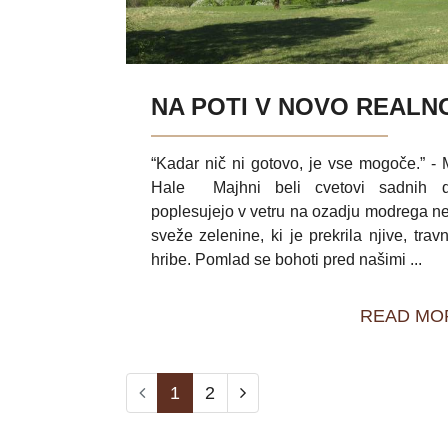
NA POTI V NOVO REALN
“Kadar nič ni gotovo, je vse mogoče.” -
Hale Majhni beli cvetovi sadnih d
poplesujejo v vetru na ozadju modrega n
sveže zelenine, ki je prekrila njive, travn
hribe. Pomlad se bohoti pred našimi ...
READ MO
1
2