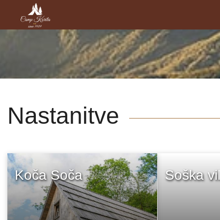
Nastanitve
Koča Soča
Soška vi