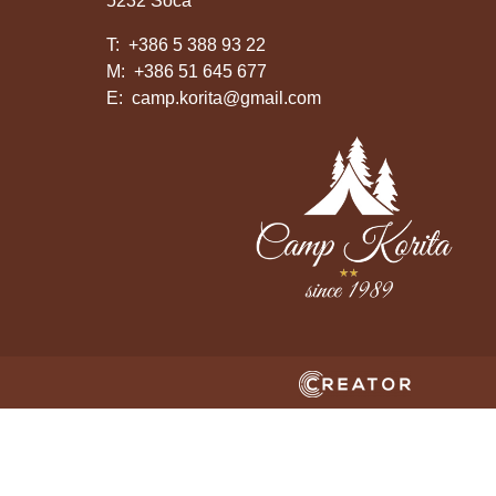
5232 Soča
T:
+386 5 388 93 22
M:
+386 51 645 677
E:
camp.korita@gmail.com