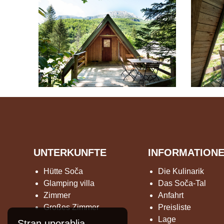
UNTERKUNFTE
INFORMATION
Hütte Soča
Die Kulinarik
Glamping villa
Das Soča-Tal
Zimmer
Anfahrt
Großes Zimmer
Preisliste
Lage
Stran uporablja