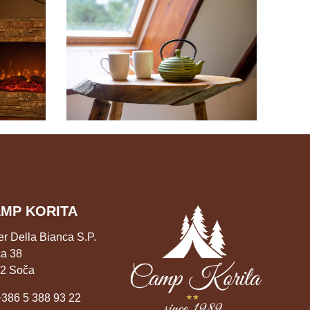
MP KORITA
er Della Bianca S.P.
a 38
2 Soča
+386 5 388 93 22