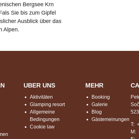
enischen Bergsee Krn
als Sie bis zum Gipfel
slicher Ausblick über das
n Alpen.
EN
UBER UNS
MEHR
CA
Aktivitäten
Booking
Pet
Glamping resort
Galerie
Soč
Allgemeine
Blog
523
Bedingungen
Gästemeinungen
T:
Cookie law
M:
mmen