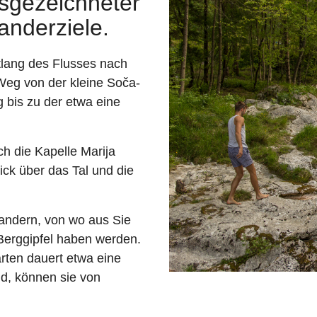
usgezeichneter
anderziele.
tlang des Flusses nach
eg von der kleine Soča-
 bis zu der etwa eine
h die Kapelle Marija
ck über das Tal und die
ndern, von wo aus Sie
 Berggipfel haben werden.
rten dauert etwa eine
d, können sie von