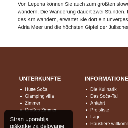
Von Lepena können Sie auch zum größten slow
wandern. Die Wanderung dauert zwei Stunden. F
des Krn wandern, erwartet Sie dort ein unverges
Adria Meer und die höchsten Gipfel der Julische
UNTERKUNFTE
INFORMATION
Hütte Soča
Die Kulinarik
Glamping villa
Das Soča-Tal
Zimmer
Anfahrt
Großes Zimmer
Preisliste
Lage
Stran uporablja
Haustiere willko
piškotke za delovanje