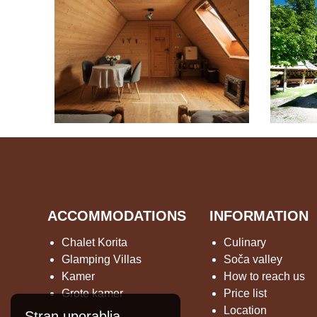
ACCOMMODATIONS
INFORMATION
Chalet Korita
Culinary
Glamping Villas
Soča valley
Kamer
How to reach us
Grote kamer
Price list
Location
Stran uporablja