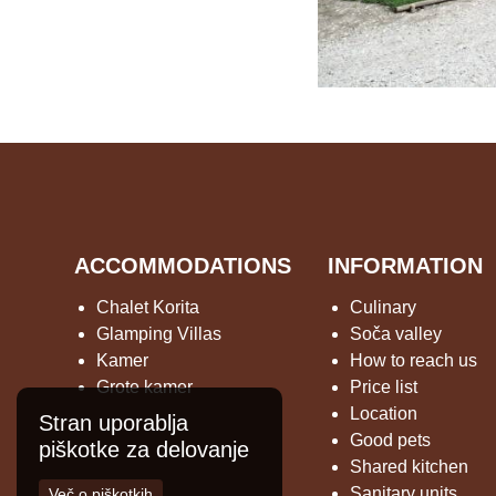
ACCOMMODATIONS
INFORMATION
Chalet Korita
Culinary
Glamping Villas
Soča valley
Kamer
How to reach us
Grote kamer
Price list
Location
Stran uporablja
Good pets
piškotke za delovanje
Shared kitchen
Sanitary units
Več o piškotkih