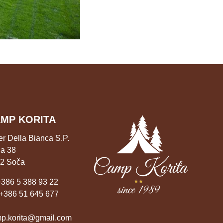
MP KORITA
er Della Bianca S.P.
a 38
2 Soča
+386 5 388 93 22
+386 51 645 677
p.korita@gmail.com