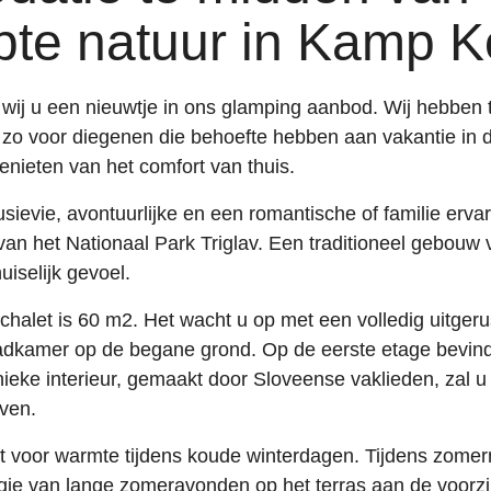
te natuur in Kamp Ko
n wij u een nieuwtje in ons glamping aanbod. Wij hebben 
o voor diegenen die behoefte hebben aan vakantie in d
 genieten van het comfort van thuis.
sievie, avontuurlijke en een romantische of familie erva
 van het Nationaal Park Triglav. Een traditioneel gebouw
iselijk gevoel.
halet is 60 m2. Het wacht u op met een volledig uitger
adkamer op de begane grond. Op de eerste etage bevind
ieke interieur, gemaakt door Sloveense vaklieden, zal u
ven.
t voor warmte tijdens koude winterdagen. Tijdens zome
ie van lange zomeravonden op het terras aan de voorzij