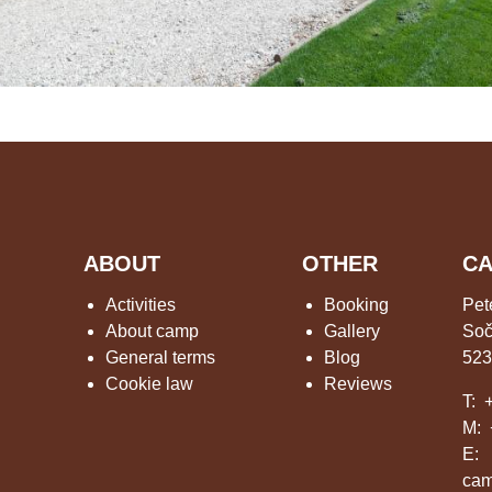
ABOUT
OTHER
CA
Activities
Booking
Pet
About camp
Gallery
Soč
General terms
Blog
523
Cookie law
Reviews
T:
M:
E:
cam