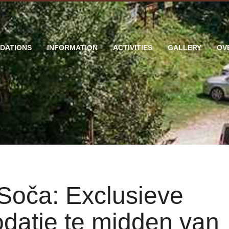
DATIONS
INFORMATION
ACTIVITIES
GALLERY
OV
Soča: Exclusieve
datie te midden van